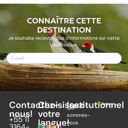
CONNAÎTRE CETTE
DESTINATION
Je souhaite recevoir plus d’informations sur cette
destination
Envoyer
Contactez-
Choisissez
Institutionnel
Qui
nous!
votre
sommes-
+55 11
langue!
nous
3164-