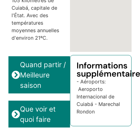
105 kilomètres de
Cuiabá, capitale de
l'État. Avec des
températures
moyennes annuelles
d'environ 21ºC.
Informations
Quand partir /
supplémentair
Meilleure
- Aéroports:
saison
Aeroporto
Internacional de
Cuiabá - Marechal
Que voir et
Rondon
quoi faire