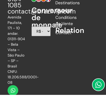
Destinations
1085
Converseur
contact@brazilvip.com
Circuits
de
Avenida
Conditions
Paulista,
monnaie
de Vente
171 – 10
Relation
Contact
andar.
01311-904
– Bela
Vista –
São Paulo
– SP –
Brasil
CNPJ:
18.206.588/0001-
08