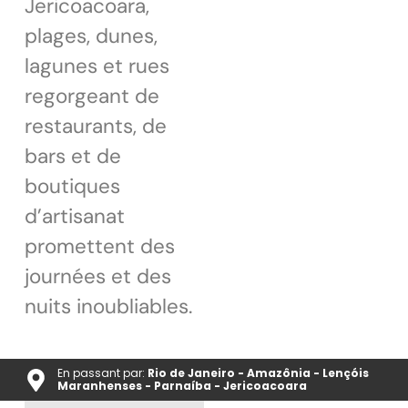
Jericoacoara,
plages, dunes,
lagunes et rues
regorgeant de
restaurants, de
bars et de
boutiques
d’artisanat
promettent des
journées et des
nuits inoubliables.
En passant par:
Rio de Janeiro - Amazônia - Lençóis
Maranhenses - Parnaíba - Jericoacoara