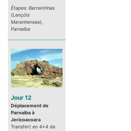
Étapes: Barreirinhas
(Lençóis
Maranhenses),
Parnaíba
Jour 12
Déplacement de
Parnaíba à
Jericoacoara
Transfert en 4×4 de