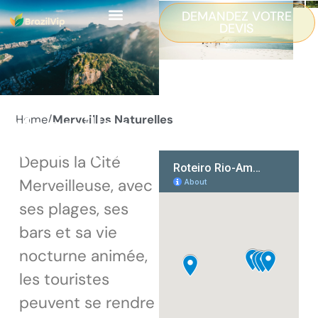
DEMANDEZ VOTRE
DEVIS
Merveilles
Home/
Merveilles Naturelles
Naturelles
Depuis la Cité
Merveilleuse, avec
ses plages, ses
bars et sa vie
nocturne animée,
les touristes
peuvent se rendre