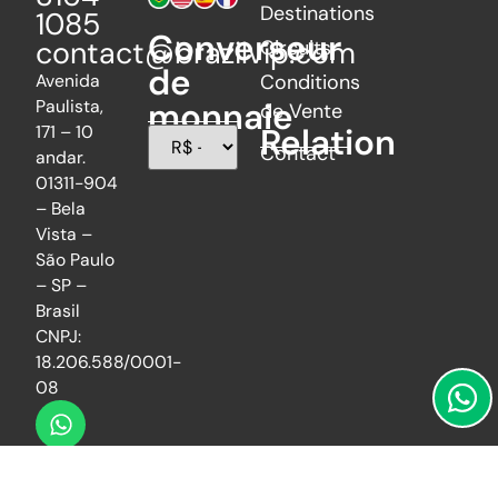
Destinations
1085
Converseur
contact@brazilvip.com
Circuits
de
Avenida
Conditions
Paulista,
monnaie
de Vente
171 – 10
Relation
Contact
andar.
01311-904
– Bela
Vista –
São Paulo
– SP –
Brasil
CNPJ:
18.206.588/0001-
08