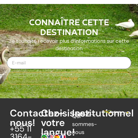
CONNAÎTRE CETTE
DESTINATION
Je souhaite recevoir plus d’informations sur cette
destination
Envoyer
Contactez-
Choisissez
Institutionnel
Qui
nous!
votre
sommes-
+55 11
langue!
nous
3164-