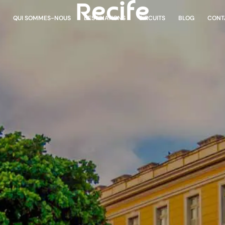
Recife
E
QUI SOMMES-NOUS
DESTINATIONS
CIRCUITS
BLOG
CONT