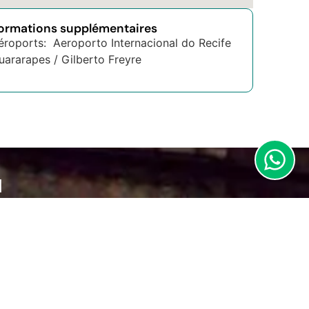
formations supplémentaires
éroports: Aeroporto Internacional do Recife
uararapes / Gilberto Freyre
N
ion