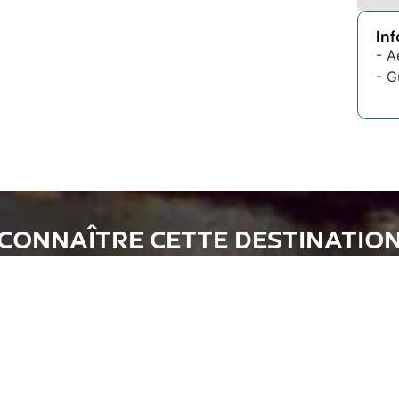
In
- A
- G
CONNAÎTRE CETTE DESTINATIO
 souhaite recevoir plus d’informations sur cette destinat
Envoyer